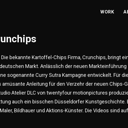
WORK
A
runchips
 Die bekannte Kartoffel-Chips Firma, Crunchips, bringt 
deutschen Markt. Anlässlich der neuen Markteinführung 
ine sogenannte Curry Sutra Kampagne entwickelt. Für d
als amüsante Anleitung für den Verzehr der neuen Chips-
udio Atelier DLC von twentyfour motionpictures produzier
tung auch ein bisschen Düsseldorfer Kunstgeschichte. E
aler, Bildhauer und Aktions-Künster. Die Videos sind au