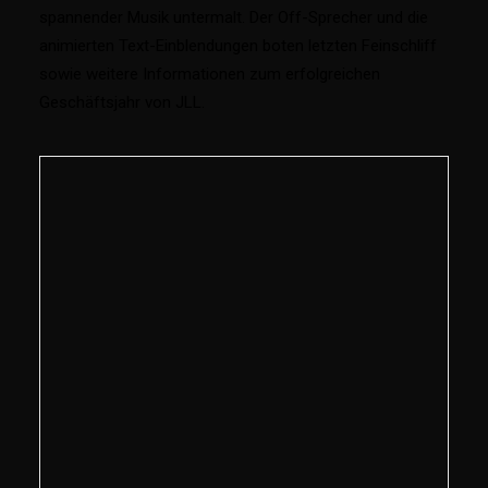
spannender Musik untermalt. Der Off-Sprecher und die
animierten Text-Einblendungen boten letzten Feinschliff
sowie weitere Informationen zum erfolgreichen
Geschäftsjahr von JLL.