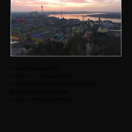
Format: Immobilien-Video
Kunde: JLL – John Lang LaSalle
Produktion: Neiser Filmproduktion Düsseldorf
Regisseur/Kamera: Tim Neiser
Assistent: Ann Caserin Wiedorn