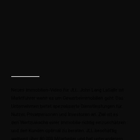
Immobilien-Video JLL
Neues Immobilien-Video für JLL. John Lang LaSalle ist
Marktführer wenn es um Gewerbeimmobilien geht. Das
Unternehmen bietet spezialisierte Dienstleistungen für
Nutzer, Privatpersonen und Investoren an. Ziel ist es
den Wertzuwachs einer Immobilie richtig einzuschätzen
und den Kunden optimal zu beraten. JLL beschäftig
weltweit über 80.000 Mitarbeiter und hat unteranderem